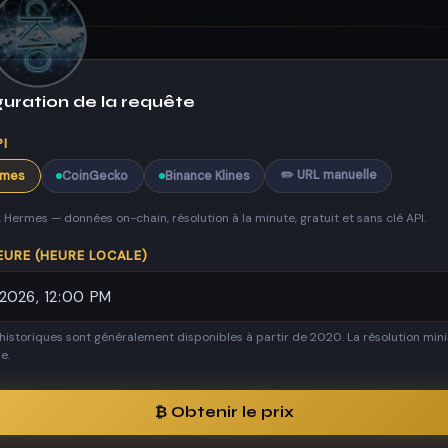
guration de la requête
I
✏️ URL manuelle
rmes
CoinGecko
Binance Klines
Hermes — données on-chain, résolution à la minute, gratuit et sans clé API.
EURE (HEURE LOCALE)
historiques sont généralement disponibles à partir de 2020. La résolution mi
e.
₿ Obtenir le prix