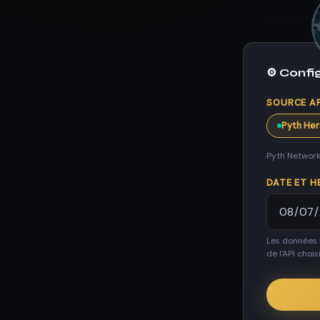
⚙️ Confi
SOURCE AP
Pyth He
Pyth Network 
DATE ET H
Les données 
de l'API choisi