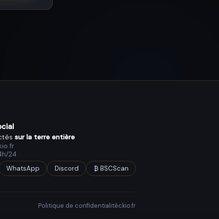
cial
ctés
sur la terre entière
io.fr
4h/24
WhatsApp
Discord
₿ BSCScan
Politique de confidentialité
ckio.fr