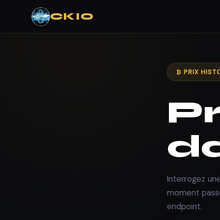
CKIO
₿ PRIX HIST
Pr
d
Interrogez une
moment passé.
endpoint.