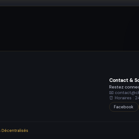
Contact & So
Restez conne
📧 contact@ck
⏰ Horaires : 2
Facebook
s Décentralisés