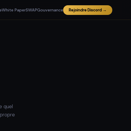
e
White Paper
SWAP
Gouvernance
Rejoindre Discord →
e quel
 propre