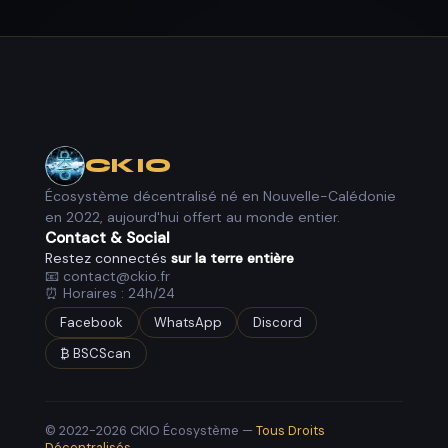
40+
10,95%
LIQUIDITY PROVIDERS
APR STACKOIN FIXE
CKBot
En ligne
CKIO
Écosystème décentralisé né en Nouvelle-Calédonie
24h/24
en 2022, aujourd'hui offert au monde entier.
📖
COMMUNAUTÉ ACTIVE
Contact & Social
Restez connectés
sur la terre entière
📧 contact@ckio.fr
Comprendre le CKIO
⏰ Horaires : 24h/24
L'essentiel expliqué clairement. Mécanismes,
Facebook
WhatsApp
Discord
tokenomics, DAO et anti-arnaques en un seul
₿ BSCScan
endroit.
comprendre.ckio.fr →
💬 Serveur Discord TorEnTeam
© 2022-2026 CKIO Écosystème —
Tous Droits
Décentralisés